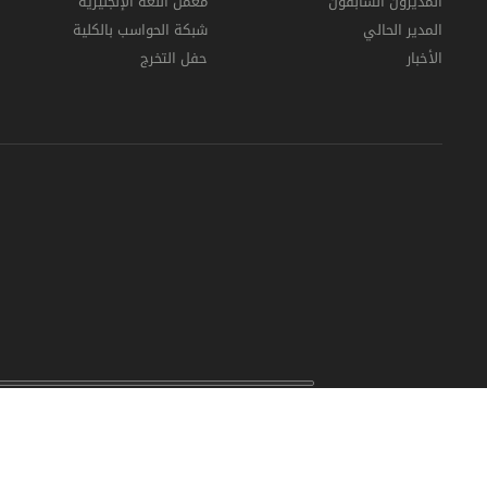
المديرون السابقون
معمل اللغة الإنجليزية
المدير الحالي
شبكة الحواسب بالكلية
الأخبار
حفل التخرج