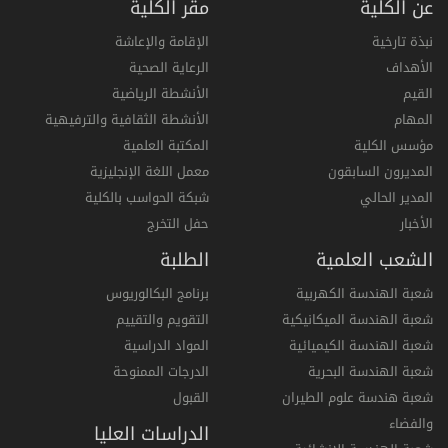
عن الكلية
مقر الكلية
نبذة تارخية
الإقامة والإعاشة
الأهداف
الرعاية الصحية
القيم
الأنشطة الرياضية
المهام
الأنشطة الثقافية والترفيهية
مؤسس الكلية
المكتبة العلمية
المديرون السابقون
معمل اللغة الإنجليزية
المدير الحالي
شبكة الحواسب بالكلية
الأخبار
حفل التخرج
الشعب العلمية
الطلبة
شعبة الهندسة الكهربية
برنامج البكالوريوس
شعبة الهندسة الميكانيكية
التقويم والتقييم
شعبة الهندسة الكيميائية
المواد الدراسية
شعبة الهندسة البحرية
الدرجات الممنوحة
شعبة هندسة علوم الطيران
القبول
والفضاء
الدراسات العليا