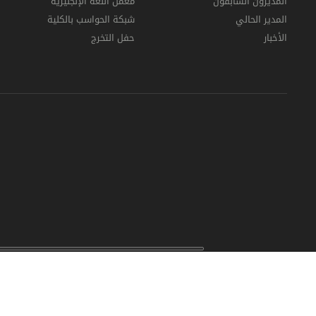
المديرون السابقون
معمل اللغة الإنجليزية
المدير الحالي
شبكة الحواسب بالكلية
الأخبار
حفل التخرج