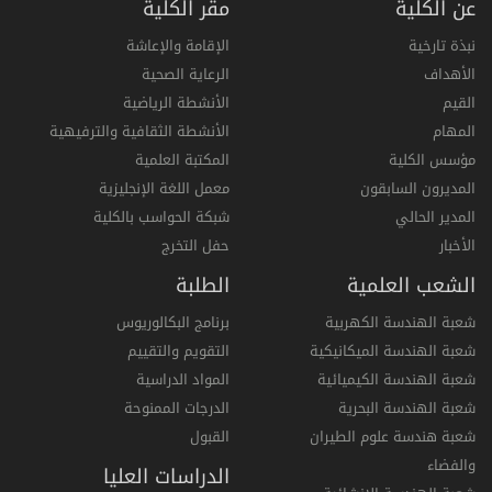
عن الكلية
مقر الكلية
نبذة تارخية
الإقامة والإعاشة
الأهداف
الرعاية الصحية
القيم
الأنشطة الرياضية
المهام
الأنشطة الثقافية والترفيهية
مؤسس الكلية
المكتبة العلمية
المديرون السابقون
معمل اللغة الإنجليزية
المدير الحالي
شبكة الحواسب بالكلية
الأخبار
حفل التخرج
الشعب العلمية
الطلبة
شعبة الهندسة الكهربية
برنامج البكالوريوس
شعبة الهندسة الميكانيكية
التقويم والتقييم
شعبة الهندسة الكيميائية
المواد الدراسية
شعبة الهندسة البحرية
الدرجات الممنوحة
شعبة هندسة علوم الطيران
القبول
والفضاء
الدراسات العليا