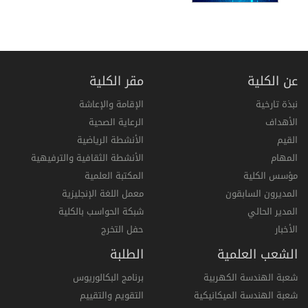
عن الكلية
مقر الكلية
نبذة تارخية
الإقامة والإعاشة
الأهداف
الرعاية الصحية
القيم
الأنشطة الرياضية
المهام
الأنشطة الثقافية والترفيهية
مؤسس الكلية
المكتبة العلمية
المديرون السابقون
معمل اللغة الإنجليزية
المدير الحالي
شبكة الحواسب بالكلية
الأخبار
حفل التخرج
الشعب العلمية
الطلبة
شعبة الهندسة الكهربية
برنامج البكالوريوس
شعبة الهندسة الميكانيكية
التقويم والتقييم