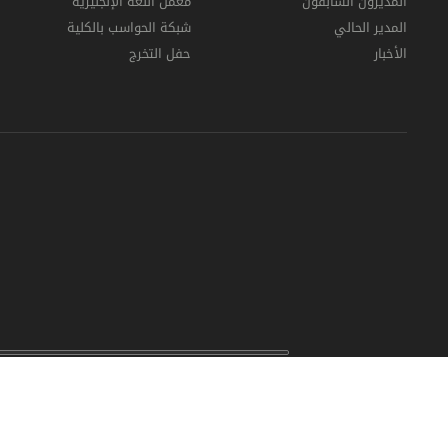
المديرون السابقون
معمل اللغة الإنجليزية
المدير الحالي
شبكة الحواسب بالكلية
الأخبار
حفل التخرج